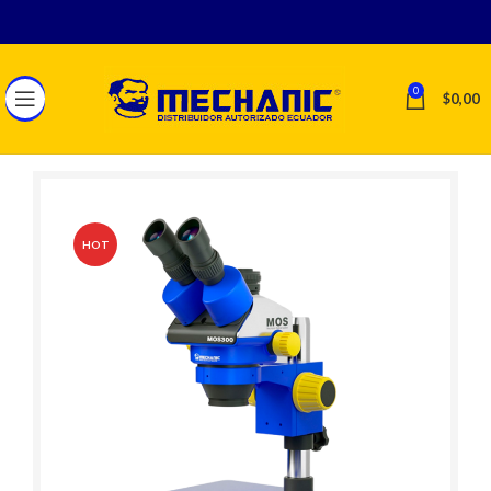
0
$
0,00
HOT