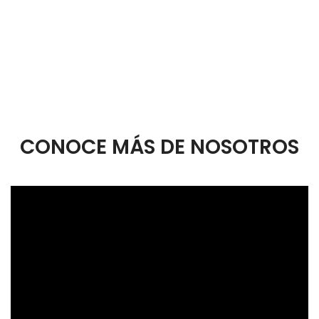
confiable
, que potencie el desarrollo profesional de
nuestros clientes y eleve los estándares del mercado.
CONOCE MÁS DE NOSOTROS