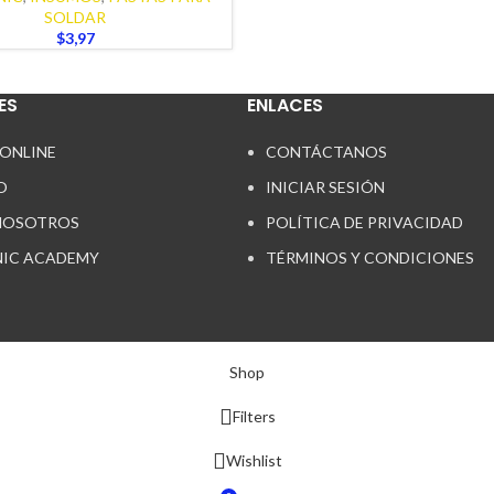
SOLDAR
$
3,97
ES
ENLACES
 ONLINE
CONTÁCTANOS
O
INICIAR SESIÓN
NOSOTROS
POLÍTICA DE PRIVACIDAD
IC ACADEMY
TÉRMINOS Y CONDICIONES
Shop
Filters
Wishlist