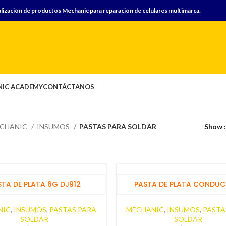
lización de productos Mechanic para reparación de celulares multimarca.
IC ACADEMY
CONTÁCTANOS
CHANIC
INSUMOS
PASTAS PARA SOLDAR
Show
STA DE PLATA 6G DJ912
PASTA DE PLATA CONDUC
NIC
,
INSUMOS
,
PASTAS PARA
MECHANIC
,
INSUMOS
,
PASTA
SOLDAR
SOLDAR