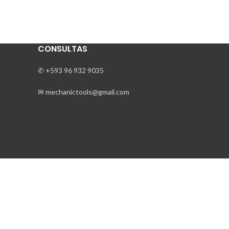
CONSULTAS
✆ +593 96 932 9035
✉ mechanictools@gmail.com