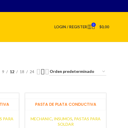
0
LOGIN / REGISTER
$
0,00
9
12
18
24
TIVA
PASTA DE PLATA CONDUCTIVA
S PARA
MECHANIC
,
INSUMOS
,
PASTAS PARA
SOLDAR