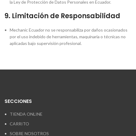
la Ley de Protección de Datos Personales en Ecuador.
9.
Limitación de Responsabilidad
Mechanic Ecuador no se responsabiliza por daños ocasionados
por el uso indebido de herramientas, maquinaria o técnicas no
aplicadas bajo supervisión profesional.
SECCIONES
TIENDA ONLINE
CARRITO
SOBRE NOSOTROS