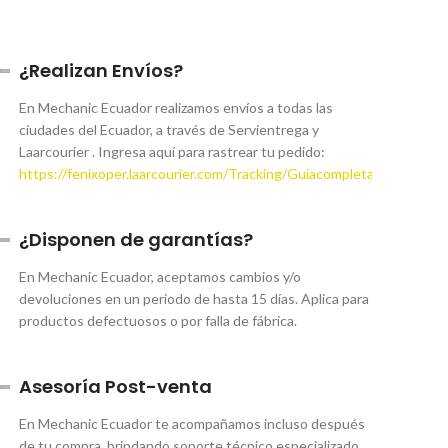
¿Realizan Envíos?
En Mechanic Ecuador realizamos envíos a todas las
ciudades del Ecuador, a través de Servientrega y
Laarcourier . Ingresa aquí para rastrear tu pedido:
https://fenixoper.laarcourier.com/Tracking/Guiacompleta.aspx
¿Disponen de garantías?
En Mechanic Ecuador, aceptamos cambios y/o
devoluciones en un periodo de hasta 15 días. Aplica para
productos defectuosos o por falla de fábrica.
Asesoría Post-venta
En Mechanic Ecuador te acompañamos incluso después
de tu compra, brindando soporte técnico especializado,