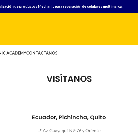
lización de productos Mechanic para reparación de celulares multimarca.
IC ACADEMY
CONTÁCTANOS
VISÍTANOS
Ecuador, Pichincha, Quito
📍 Av. Guayaquil N9-76 y Oriente