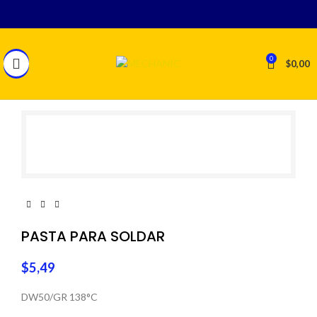
0
$
0,00
PASTA PARA SOLDAR
$
5,49
DW50/GR 138°C