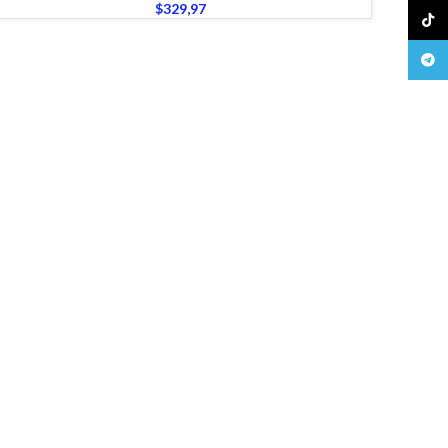
$
329,97
TikTo
Teleg