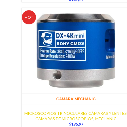
HOT
CÁMARA MECHANIC
MICROSCOPIOS TRINOCULARES CÁMARAS Y LENTES
CÁMARAS DE MICROSCOPIOS
,
MECHANIC
$
195,97