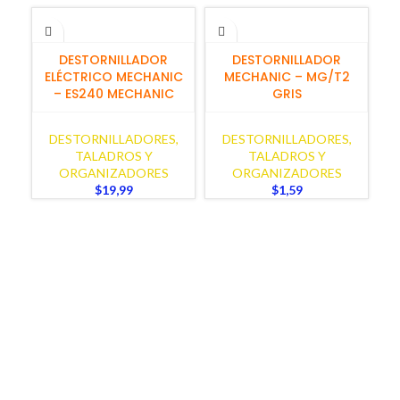
AÑADIR AL CARRITO
AÑADIR AL CARRITO
DESTORNILLADOR
DESTORNILLADOR
ELÉCTRICO MECHANIC
MECHANIC – MG/T2
– ES240 MECHANIC
GRIS
DESTORNILLADORES,
DESTORNILLADORES,
TALADROS Y
TALADROS Y
ORGANIZADORES
ORGANIZADORES
$
19,99
$
1,59
M