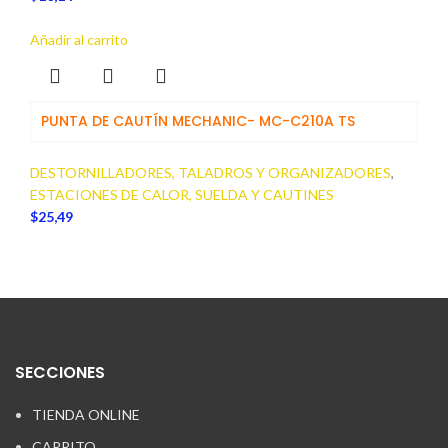
Añadir al carrito
PUNTA DE CAUTÍN MECHANIC- MC-C210A TS
DESTORNILLADORES, TALADROS Y ORGANIZADORES
,
ESTACIONES DE CALOR, SUELDA Y CAUTINES
$
25,49
SECCIONES
TIENDA ONLINE
CARRITO