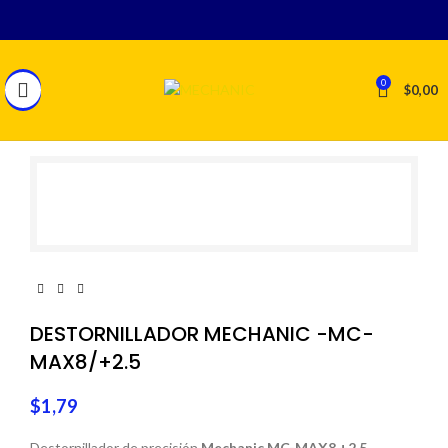
0
$
0,00
DESTORNILLADOR MECHANIC -MC-
MAX8/+2.5
$
1,79
Destornillador de precisión
Mechanic MC-MAX8 +2.5
,