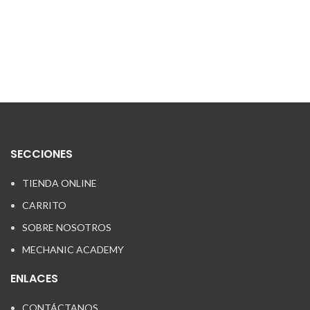
DE
TA
OR
$
1,
SECCIONES
TIENDA ONLINE
CARRITO
SOBRE NOSOTROS
MECHANIC ACADEMY
ENLACES
CONTÁCTANOS