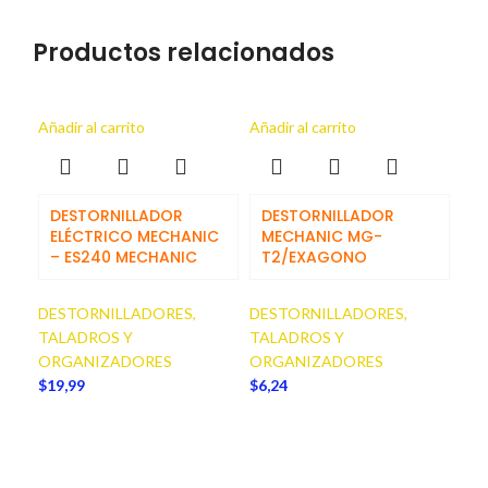
Productos relacionados
Añadir al carrito
Añadir al carrito
DESTORNILLADOR
DESTORNILLADOR
ELÉCTRICO MECHANIC
MECHANIC MG-
– ES240 MECHANIC
T2/EXAGONO
Añad
DESTORNILLADORES,
DESTORNILLADORES,
TALADROS Y
TALADROS Y
ORGANIZADORES
ORGANIZADORES
$
19,99
$
6,24
D
M
G