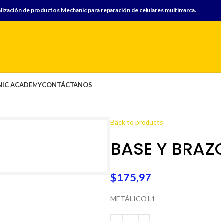
lización de productos Mechanic para reparación de celulares multimarca.
IC ACADEMY
CONTÁCTANOS
Back to products
BASE Y BRAZ
$
175,97
METÁLICO L1