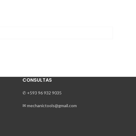
CONSULTAS
✆ +593 96 932 9035
✉ mechanictools@gmail.com