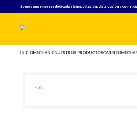
Somos una empresa dedicada a la importación, distribución y comercia
INICIO
MECHANIC
NUESTROS PRODUCTOS
CARRITO
MECHAN
Hot