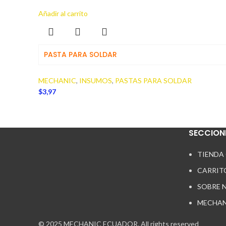
Añadir al carrito
PASTA PARA SOLDAR
MECHANIC
,
INSUMOS
,
PASTAS PARA SOLDAR
$
3,97
SECCION
TIENDA
CARRIT
SOBRE 
MECHAN
© 2025 MECHANIC ECUADOR. All rights reserved