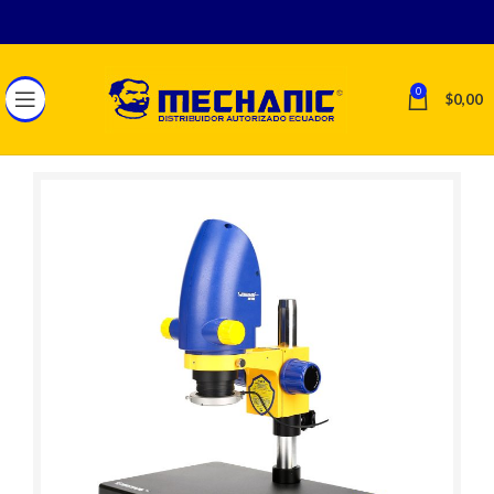
0
$
0,00