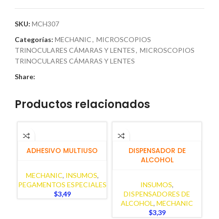
SKU:
MCH307
Categorías:
MECHANIC
,
MICROSCOPIOS
TRINOCULARES CÁMARAS Y LENTES
,
MICROSCOPIOS
TRINOCULARES CÁMARAS Y LENTES
Share:
Productos relacionados
AÑADIR AL CARRITO
AÑADIR AL CARRITO
H
ADHESIVO MULTIUSO
DISPENSADOR DE
ALCOHOL
MECHANIC
,
INSUMOS
,
PEGAMENTOS ESPECIALES
INSUMOS
,
$
3,49
DISPENSADORES DE
ALCOHOL
,
MECHANIC
$
3,39