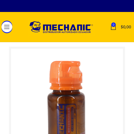
0
$
0,00