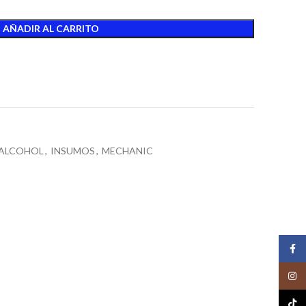
AÑADIR AL CARRITO
t
 ALCOHOL
,
INSUMOS
,
MECHANIC
Face
Insta
TikTo