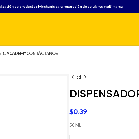
lización de productos Mechanic para reparación de celulares multimarca.
IC ACADEMY
CONTÁCTANOS
DISPENSADO
$
0,39
50 ML