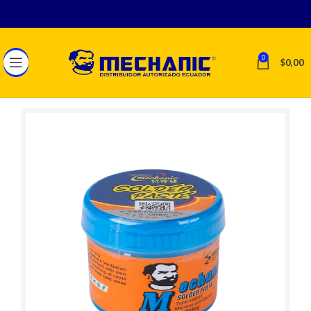
0
$
0,00