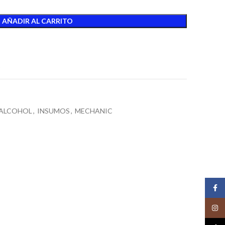
AÑADIR AL CARRITO
t
 ALCOHOL
,
INSUMOS
,
MECHANIC
Face
Insta