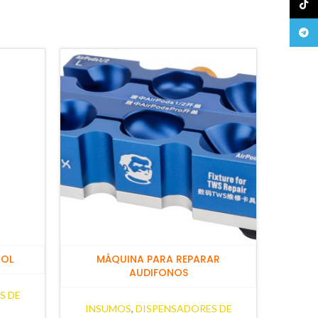
TikTo
Teleg
HOL
MÁQUINA PARA REPARAR
AUDIFONOS
S DE
MECHA
INSUMOS
,
DISPENSADORES DE