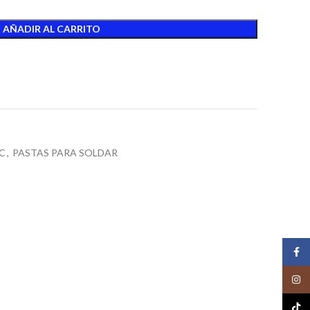
AÑADIR AL CARRITO
t
C
,
PASTAS PARA SOLDAR
Face
Insta
TikTo