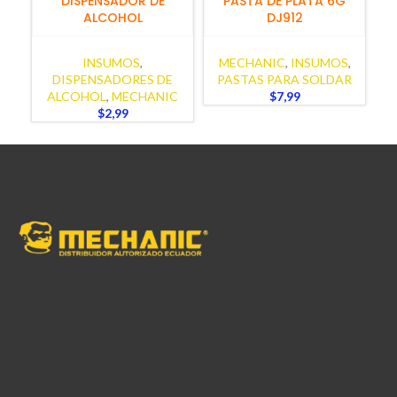
DISPENSADOR DE
PASTA DE PLATA 6G
ALCOHOL
DJ912
INSUMOS
,
MECHANIC
,
INSUMOS
,
DISPENSADORES DE
PASTAS PARA SOLDAR
P
ALCOHOL
,
MECHANIC
$
7,99
$
2,99