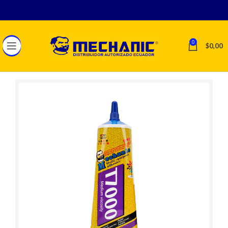
0
$
0,00