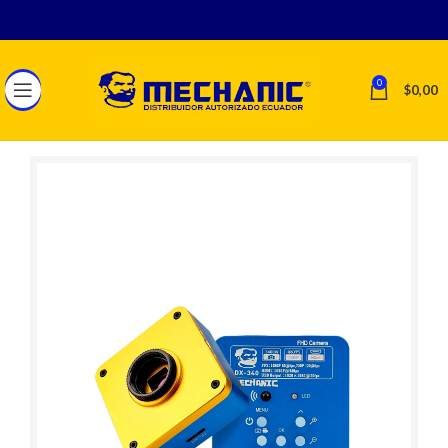
0
$
0,00