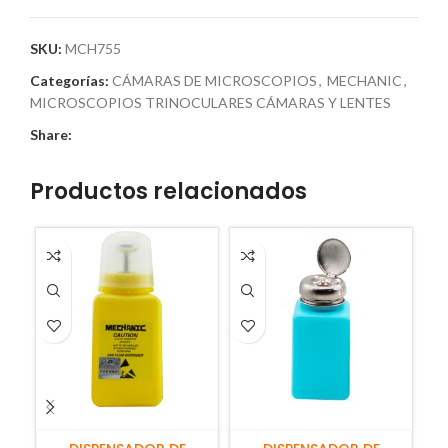
SKU:
MCH755
Categorías:
CÁMARAS DE MICROSCOPIOS
,
MECHANIC
,
MICROSCOPIOS TRINOCULARES CÁMARAS Y LENTES
Share:
Productos relacionados
H
AÑADIR AL CARRITO
AÑADIR AL CARRITO