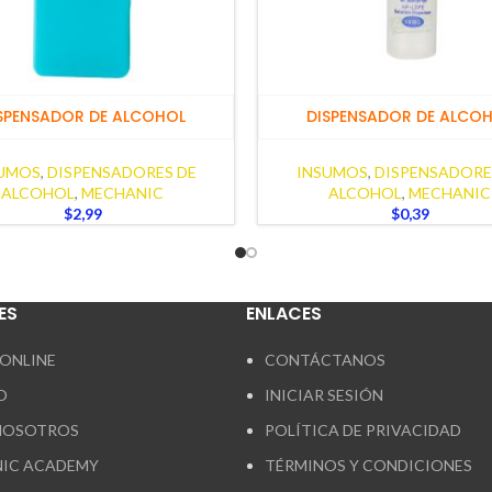
SPENSADOR DE ALCOHOL
DISPENSADOR DE ALCO
UMOS
,
DISPENSADORES DE
INSUMOS
,
DISPENSADORE
ALCOHOL
,
MECHANIC
ALCOHOL
,
MECHANIC
$
2,99
$
0,39
ES
ENLACES
 ONLINE
CONTÁCTANOS
O
INICIAR SESIÓN
NOSOTROS
POLÍTICA DE PRIVACIDAD
IC ACADEMY
TÉRMINOS Y CONDICIONES