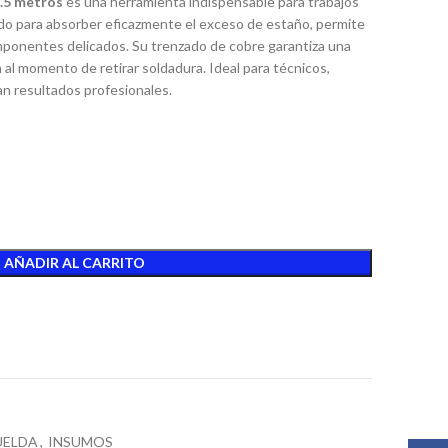
.5 metros
es una herramienta indispensable para trabajos
ado para absorber eficazmente el exceso de estaño, permite
mponentes delicados. Su trenzado de cobre garantiza una
 al momento de retirar soldadura. Ideal para técnicos,
n resultados profesionales.
AÑADIR AL CARRITO
t
UELDA
,
INSUMOS