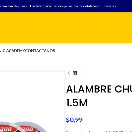
lización de productos Mechanic para reparación de celulares multimarca.
IC ACADEMY
CONTÁCTANOS
ALAMBRE CHU
1.5M
$
0,99