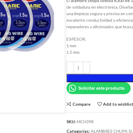
El
alambre chupa suelda R300 de 1
de soldadura en electrónica. Diseñ
una limpieza segura y precisa en co
excelente conductividad y eficiencia
reparadores y aficionados que busca
ESPESOR:
1 mm
1.5 mm
Solicitar este producto
Compare
Add to wishlis
SKU:
MCH398
Categorías:
ALAMBRES CHUPA S