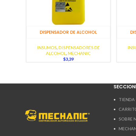
DISPENSADOR DE ALCOHOL
DI
INSUMOS
,
DISPENSADORES DE
INS
ALCOHOL
,
MECHANIC
$
3,39
SECCION
TIENDA
CARRIT
SOBRE 
MECHAN